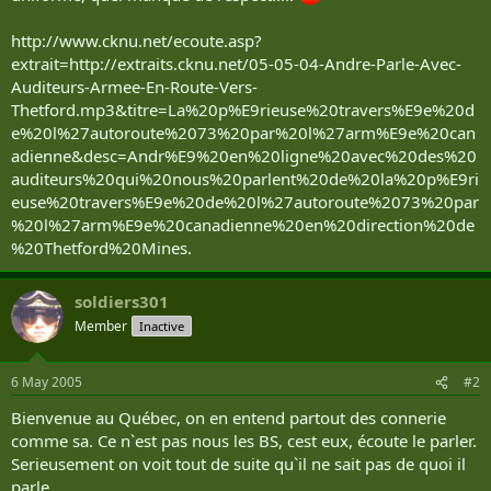
http://www.cknu.net/ecoute.asp?
extrait=http://extraits.cknu.net/05-05-04-Andre-Parle-Avec-
Auditeurs-Armee-En-Route-Vers-
Thetford.mp3&titre=La%20p%E9rieuse%20travers%E9e%20d
e%20l%27autoroute%2073%20par%20l%27arm%E9e%20can
adienne&desc=Andr%E9%20en%20ligne%20avec%20des%20
auditeurs%20qui%20nous%20parlent%20de%20la%20p%E9ri
euse%20travers%E9e%20de%20l%27autoroute%2073%20par
%20l%27arm%E9e%20canadienne%20en%20direction%20de
%20Thetford%20Mines.
soldiers301
Member
Inactive
6 May 2005
#2
Bienvenue au Québec, on en entend partout des connerie
comme sa. Ce n`est pas nous les BS, cest eux, écoute le parler.
Serieusement on voit tout de suite qu`il ne sait pas de quoi il
parle.