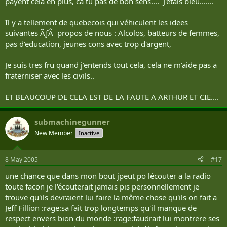
payent cela en plus, ca tu pas de bon sens.... J'étais bleu.......
Il y a tellement de quebecois qui véhiculent les idees
suivantes ÃƒÂ propos de nous : Alcolos, batteurs de femmes,
pas d'education, jeunes cons avec trop d'argent,
Je suis tres fru quand j'entends tout cela, cela ne m'aide pas a
fraterniser avec les civils..
ET BEAUCOUP DE CELA EST DE LA FAUTE A ARTHUR ET CIE....
submachinegunner
New Member
Inactive
8 May 2005
#17
une chance que dans mon bout jpeut po lécouter a la radio
toute facon je l'écouterait jamais pis personnellement je
trouve qu'ils devraient lui faire la même chose qu'ils on fait a
Jeff Fillion :rage:sa fait trop longtemps qu'il manque de
respect envers bion du monde :rage:faudrait lui montrere ses