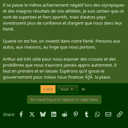
Il se passe le même acharnement négatif lors des olympiques
et des maigres résultats de nos athlètes. Je suis certain que ce
sont de superbes et fiers sportifs, mais d'autres pays
investissent plus de confiance et d'argent que nous dans leur
fierté.
Quand on est fier, on investit dans notre fierté. Pensons aux
autos, aux maisons, au linge que nous portons.
Arthur est très utile pour nous exposer des crosses et des
problêmes que nous n'aurions jamais appris autrement. Il
faut en prendre et en laisser. Espérons qu'il gosse le
gouvernement pour mieux nous financer ÃƒÂ la place.
Last
1 of 2
Next
You must log in or register to reply here.
Facebook
X
Bluesky
LinkedIn
Reddit
Pinterest
Tumblr
WhatsApp
Email
Li
Share: