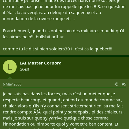
contribu ÃƒÂ brisé l'image des forces dans notre société. Je
ne me suis pas gèné pour lui rappellé que les B.S. en question
il étais la au verglas, au deluge du saguenay et au
innondation de la riviere rouge etc...
Franchement, quand ils ont besoin des militaires maudit qu'il
les aimes hein!!! bullshit arthur.
comme tu le dit si bien soldiers301, c'est ca le québec!!!
LAI Master Corpora
L
Guest
6 May 2005
#5
Je ne suis pas dans les forces, mais c'est un métier que je
respecte beaucoup, et quand j'entend du monde comme sa ,
chialer, alors qu'ils n'y connaisent strictement rien! sa me fait
rendre compte ÃƒÂ quel point y sont épais , pi des chialeurs ,
mais je suis sur que sy yarrive quelque chose comme
l'innondation ou nimporte quoi y vont etre ben content. Et