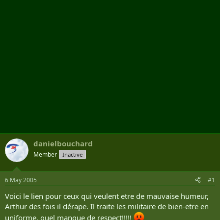
r
danielbouchard
Member
Inactive
6 May 2005
#1
Voici le lien pour ceux qui veulent etre de mauvaise humeur,
Arthur des fois il dérape. Il traite les militaire de bien-etre en
uniforme, quel manque de respect!!!!!