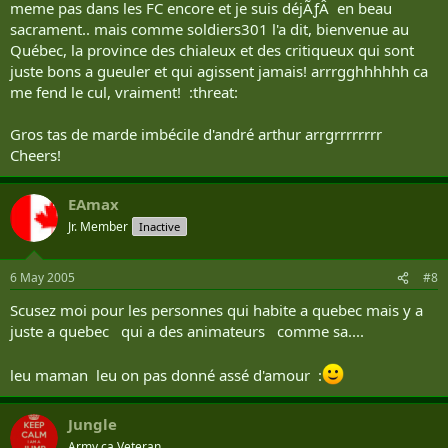
meme pas dans les FC encore et je suis déjÃƒÂ en beau
sacrament.. mais comme soldiers301 l'a dit, bienvenue au
Québec, la province des chialeux et des critiqueux qui sont
juste bons a gueuler et qui agissent jamais! arrrgghhhhhh ca
me fend le cul, vraiment! :threat:
Gros tas de marde imbécile d'andré arthur arrgrrrrrrrr
Cheers!
EAmax
Jr. Member
Inactive
6 May 2005
#8
Scusez moi pour les personnes qui habite a quebec mais y a
juste a quebec qui a des animateurs comme sa....
leu maman leu on pas donné assé d'amour :
Jungle
Army.ca Veteran