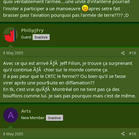
quoi véritablement l'armée....une unité d'infanterie pourrait
l'inviter a participer a ue manoeuvre
apres setre fait
brasser pasr l'aviation pourquoi pas l'armée de terre???? ;D
PhilipJFry
Guest
Inactive
8 May 2005
#18
Avec ce qui est arrivé ÃƒÂ Jeff Filion, je trouve ça surprenant
qu'il continue ÃƒÂ chier sur le monde comme ça.
Il a pas peur que le CRTC le ferme?? Ou bien qu'il se fasse
virer après une pour$uite en diffamation??
En tk, c'est vrai qu'ÃƒÂ Montréal on ne tient pas ça des
bouffons comme lui. Je sais pas pourquoi mais c'est de même.
Arts
A
New Member
Inactive
9 May 2005
#19