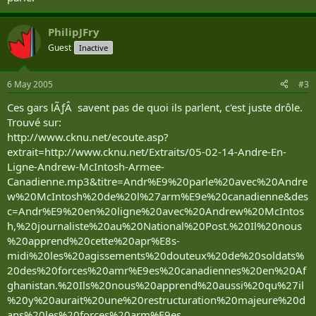
PhilipJFry
Guest
Inactive
6 May 2005
#3
Ces gars lÃƒÂ savent pas de quoi ils parlent, c'est juste drôle.
Trouvé sur:
http://www.cknu.net/ecoute.asp?
extrait=http://www.cknu.net/Extraits/05-02-14-Andre-En-
Ligne-Andrew-McIntosh-Armee-
Canadienne.mp3&titre=Andr%E9%20parle%20avec%20Andre
w%20McIntosh%20de%20l%27arm%E9e%20canadienne&des
c=Andr%E9%20en%20ligne%20avec%20Andrew%20McIntos
h,%20journaliste%20au%20National%20Post.%20Il%20nous
%20apprend%20cette%20apr%E8s-
midi%20les%20agissements%20douteux%20de%20soldats%
20des%20forces%20amr%E9es%20canadiennes%20en%20Af
ghanistan.%20Ils%20nous%20apprend%20aussi%20qu%27il
%20y%20aurait%20une%20restructuration%20majeure%20d
ans%20les%20forces%20arm%E9es.