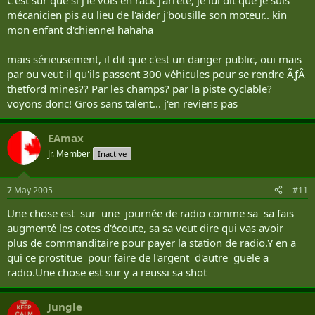
C'est sur que si j'le vois en rack j'arrete, je lui dit que je suis
mécanicien pis au lieu de l'aider j'bousille son moteur.. kin
mon enfant d'chienne! hahaha
mais sérieusement, il dit que c'est un danger public, oui mais
par ou veut-il qu'ils passent 300 véhicules pour se rendre ÃƒÂ
thetford mines?? Par les champs? par la piste cyclable?
voyons donc! Gros sans talent... j'en reviens pas
EAmax
Jr. Member
Inactive
7 May 2005
#11
Une chose est sur une journée de radio comme sa sa fais
augmenté les cotes d'écoute, sa sa veut dire qui vas avoir
plus de commanditaire pour payer la station de radio.Y en a
qui ce prostitue pour faire de l'argent d'autre guele a
radio.Une chose est sur y a reussi sa shot
Jungle