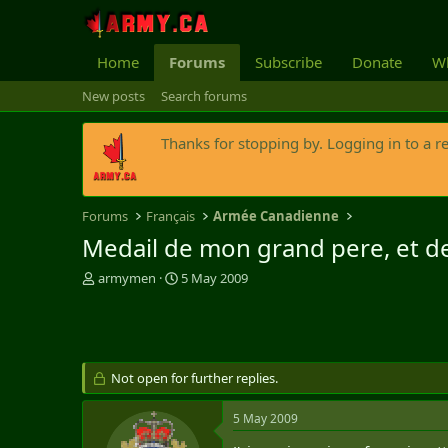
Home
Forums
Subscribe
Donate
Wh
New posts
Search forums
Thanks for stopping by. Logging in to a r
Forums
Français
Armée Canadienne
Medail de mon grand pere, et 
T
S
armymen
5 May 2009
h
t
r
a
e
r
a
t
d
d
Not open for further replies.
s
a
t
t
5 May 2009
a
e
r