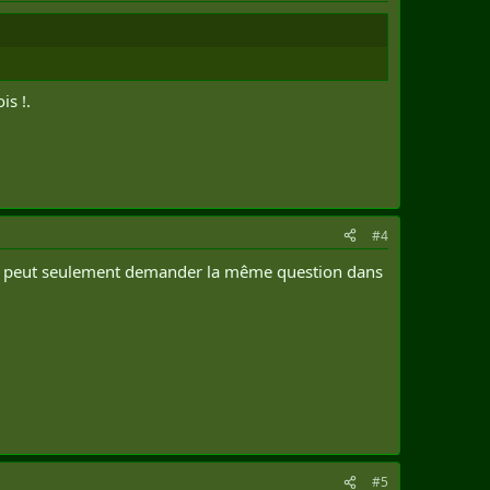
is !.
#4
e tu peut seulement demander la même question dans
#5