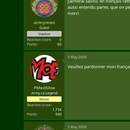
J'aimerai savoir, en français cet
t
aussi entendu parler, que on p
e
merci
r
armymen
Guest
Inactive
Reaction score
0
Points
60
5 May 2009
Veuillez pardonner mon frança
PMedMoe
Army.ca Legend
Donor
Reaction score
1,734
Points
940
5 May 2009