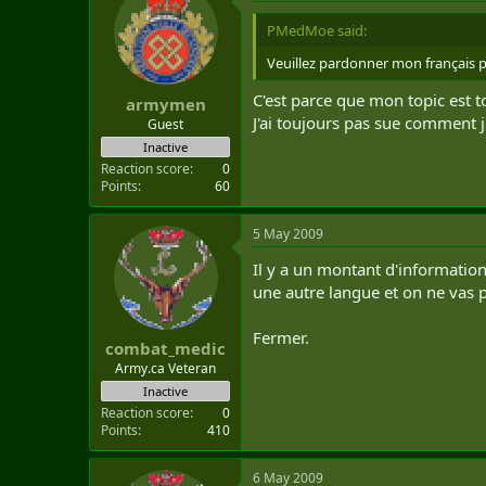
PMedMoe said:
Veuillez pardonner mon français 
C'est parce que mon topic est t
armymen
J'ai toujours pas sue comment j
Guest
Inactive
Reaction score
0
Points
60
5 May 2009
Il y a un montant d'informatio
une autre langue et on ne vas p
Fermer.
combat_medic
Army.ca Veteran
Inactive
Reaction score
0
Points
410
6 May 2009