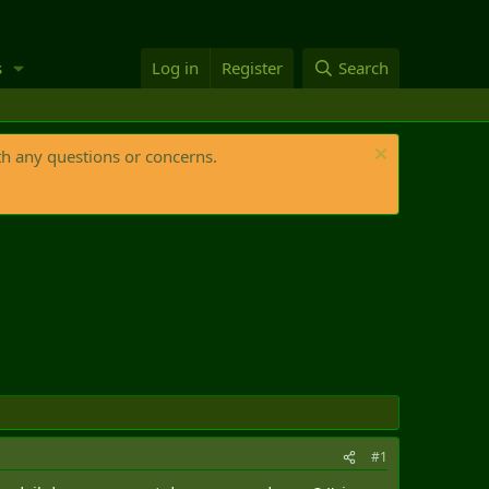
s
Log in
Register
Search
th any questions or concerns.
#1