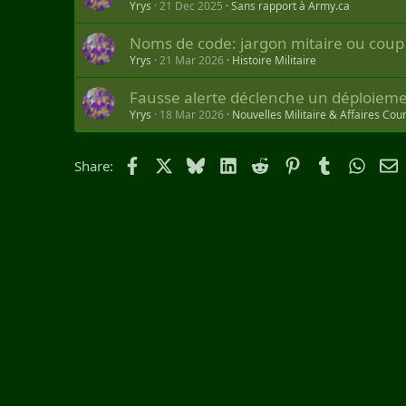
Yrys
21 Dec 2025
Sans rapport à Army.ca
Noms de code: jargon mitaire ou coup
Yrys
21 Mar 2026
Histoire Militaire
Fausse alerte déclenche un déploieme
Yrys
18 Mar 2026
Nouvelles Militaire & Affaires Cou
Facebook
X
Bluesky
LinkedIn
Reddit
Pinterest
Tumblr
Whats
E
Share: