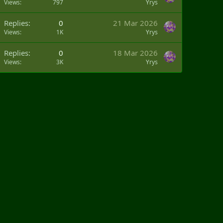
Views
797
Yrys
Replies
0
21 Mar 2026
Views
1K
Yrys
Replies
0
18 Mar 2026
Views
3K
Yrys