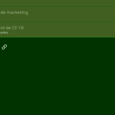
 de marketing
nt de CF-18
rantes
App
mail
Link