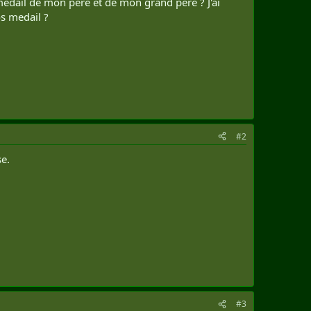
des medail de mon pere et de mon grand pere ? J'ai
os medail ?
#2
e.
#3