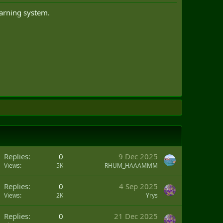
warning system.
Replies
0
9 Dec 2025
Views
5K
RHUM_HAAAMMM
Replies
0
4 Sep 2025
Views
2K
Yrys
Replies
0
21 Dec 2025