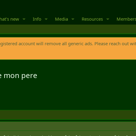
at's new
Info
Media
Resources
Member
egistered account will remove all generic ads. Please reach out wi
de mon pere