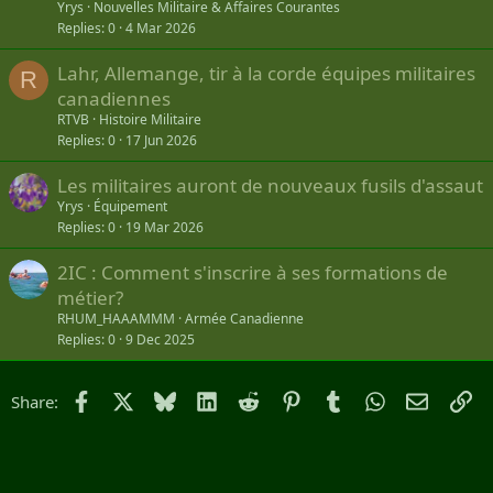
Yrys
Nouvelles Militaire & Affaires Courantes
Replies
0
4 Mar 2026
Lahr, Allemange, tir à la corde équipes militaires
R
canadiennes
RTVB
Histoire Militaire
Replies
0
17 Jun 2026
Les militaires auront de nouveaux fusils d'assaut
Yrys
Équipement
Replies
0
19 Mar 2026
2IC : Comment s'inscrire à ses formations de
métier?
RHUM_HAAAMMM
Armée Canadienne
Replies
0
9 Dec 2025
Facebook
X
Bluesky
LinkedIn
Reddit
Pinterest
Tumblr
WhatsApp
Email
Li
Share: