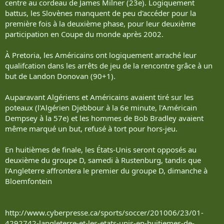
centre au cordeau de James Milner (23e). Logiquement
battus, les Slovènes manquent de peu d'accéder pour la
première fois à la deuxième phase, pour leur deuxième
participation en Coupe du monde après 2002.
À Pretoria, les Américains ont logiquement arraché leur
qualifcation dans les arrêts de jeu de la rencontre grâce à un
but de Landon Donovan (90+1).
Auparavant Algériens et Américains avaient tiré sur les
poteaux (l'Algérien Djebbour à la 6e minute, l'Américain
Dempsey à la 57e) et les hommes de Bob Bradley avaient
même marqué un but, refusé à tort pour hors-jeu.
En huitièmes de finale, les États-Unis seront opposés au
deuxième du groupe D, samedi à Rustenburg, tandis que
l'Angleterre affrontera le premier du groupe D, dimanche à
Bloemfontein
http://www.cyberpresse.ca/sports/soccer/201006/23/01-
4292742-langleterre-et-les-etats-unis-en-huitiemes-de-