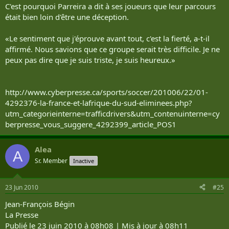
C'est pourquoi Parreira a dit à ses joueurs que leur parcours
était bien loin d'être une déception.
«Le sentiment que j'éprouve avant tout, c'est la fierté, a-t-il
affirmé. Nous savions que ce groupe serait très difficile. Je ne
peux pas dire que je suis triste, je suis heureux.»
http://www.cyberpresse.ca/sports/soccer/201006/22/01-
4292376-la-france-et-lafrique-du-sud-eliminees.php?
utm_categorieinterne=trafficdrivers&utm_contenuinterne=cy
berpresse_vous_suggere_4292399_article_POS1
Alea
A
Sr. Member
Inactive
23 Jun 2010
#25
Jean-François Bégin
La Presse
Publié le 23 juin 2010 à 08h08 | Mis à jour à 08h11