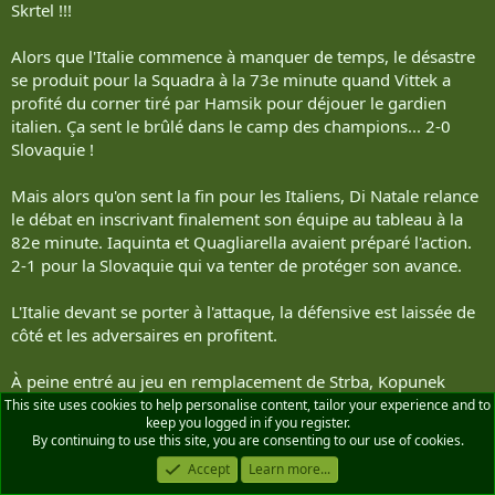
Skrtel !!!
Alors que l'Italie commence à manquer de temps, le désastre
se produit pour la Squadra à la 73e minute quand Vittek a
profité du corner tiré par Hamsik pour déjouer le gardien
italien. Ça sent le brûlé dans le camp des champions... 2-0
Slovaquie !
Mais alors qu'on sent la fin pour les Italiens, Di Natale relance
le débat en inscrivant finalement son équipe au tableau à la
82e minute. Iaquinta et Quagliarella avaient préparé l'action.
2-1 pour la Slovaquie qui va tenter de protéger son avance.
L'Italie devant se porter à l'attaque, la défensive est laissée de
côté et les adversaires en profitent.
À peine entré au jeu en remplacement de Strba, Kopunek
porte le coup présumément fatal en déjouant Marchetti. 3-1
This site uses cookies to help personalise content, tailor your experience and to
keep you logged in if you register.
Slovaquie.
By continuing to use this site, you are consenting to our use of cookies.
Accept
Learn more...
Alors qu'on croyait de nouveau les champions bien enterrés,