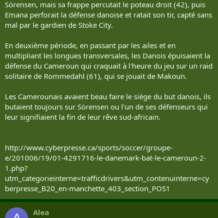
Sörensen, mais sa frappe percutait le poteau droit (42), puis
Emana perforait la défense danoise et ratait son tir, capté sans
mal par le gardien de Stoke City.
En deuxième période, en passant par les ailes et en
multipliant les longues transversales, les Danois épuisaient la
défense du Cameroun qui craquait à l'heure du jeu sur un raid
solitaire de Rommedahl (61), qui se jouait de Makoun.
Les Camerounais avaient beau faire le siège du but danois, ils
butaient toujours sur Sörensen ou l'un de ses défenseurs qui
leur signifiaient la fin de leur rêve sud-africain.
http://www.cyberpresse.ca/sports/soccer/groupe-
e/201006/19/01-4291716-le-danemark-bat-le-cameroun-2-
1.php?
utm_categorieinterne=trafficdrivers&utm_contenuinterne=cy
berpresse_B20_en-manchette_403_section_POS1
Alea