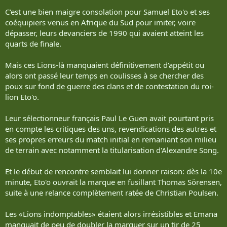
C'est une bien maigre consolation pour Samuel Eto'o et ses
coéquipiers venus en Afrique du Sud pour imiter, voire
dépasser, leurs devanciers de 1990 qui avaient atteint les
quarts de finale.
Mais ces Lions-là manquaient définitivement d'appétit ou
alors ont passé leur temps en coulisses à se chercher des
poux sur fond de guerre des clans et de contestation du roi-
lion Eto'o.
Leur sélectionneur français Paul Le Guen avait pourtant pris
en compte les critiques des uns, revendications des autres et
ses propres erreurs du match initial en remaniant son milieu
de terrain avec notamment la titularisation d'Alexandre Song.
Et le début de rencontre semblait lui donner raison: dès la 10e
minute, Eto'o ouvrait la marque en fusillant Thomas Sörensen,
suite à une relance complètement ratée de Christian Poulsen.
Les «Lions indomptables» étaient alors irrésistibles et Emana
manquait de peu de doubler la marquer sur un tir de 25