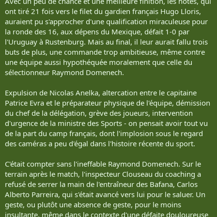
Avec un peu de chance et une meilleure finition, les hôtes, qui
ont tiré 21 fois vers le filet du gardien français Hugo Lloris,
auraient pu s'approcher d'une qualification miraculeuse pour
la ronde des 16, aux dépens du Mexique, défait 1-0 par
l'Uruguay à Rustenburg. Mais au final, il leur aurait fallu trois
buts de plus, une commande trop ambitieuse, même contre
une équipe aussi hypothéquée moralement que celle du
sélectionneur Raymond Domenech.
Expulsion de Nicolas Anelka, altercation entre le capitaine
Patrice Evra et le préparateur physique de l'équipe, démission
du chef de la délégation, grève des joueurs, intervention
d'urgence de la ministre des Sports - on pensait avoir tout vu
de la part du camp français, dont l'implosion sous le regard
des caméras a peu d'égal dans l'histoire récente du sport.
C'était compter sans l'ineffable Raymond Domenech. Sur le
terrain après le match, l'inspecteur Clouseau du coaching a
refusé de serrer la main de l'entraîneur des Bafana, Carlos
Alberto Parreira, qui s'était avancé vers lui pour le saluer. Un
geste, ou plutôt une absence de geste, pour le moins
insultante, même dans le contexte d'une défaite douloureuse