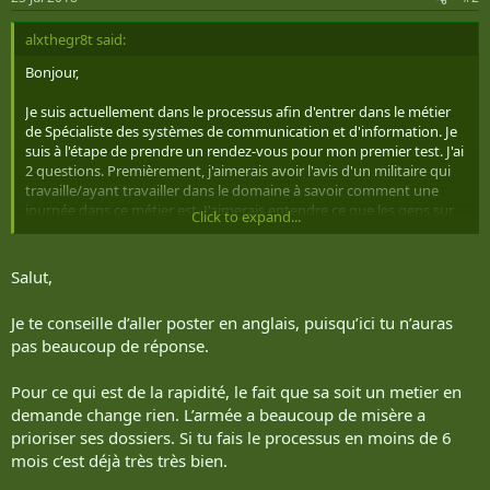
alxthegr8t said:
Bonjour,
Je suis actuellement dans le processus afin d'entrer dans le métier
de Spécialiste des systèmes de communication et d'information. Je
suis à l'étape de prendre un rendez-vous pour mon premier test. J'ai
2 questions. Premièrement, j'aimerais avoir l'avis d'un militaire qui
travaille/ayant travailler dans le domaine à savoir comment une
journée dans ce métier est. J'aimerais entendre ce que les gens sur
Click to expand...
le terrain ont à dire sur ce métier. Ma deuxième question est reliée
au fait que le métier est présentement en demande par
l'enrollement direct (chose que j'ai fait). Jusqu'à quel point les FAC
Salut,
font de la recherche active sur des métiers "en demande
actuellement"? Je sais qu'il est rarement possible de fixer un temps
Je te conseille d’aller poster en anglais, puisqu’ici tu n’auras
d'attente, mais si un métier est en demande, je suppose que le
pas beaucoup de réponse.
processus doit être relativement plus rapide qu'à la normal?
Merci beaucoup!
Pour ce qui est de la rapidité, le fait que sa soit un metier en
demande change rien. L’armée a beaucoup de misère a
prioriser ses dossiers. Si tu fais le processus en moins de 6
mois c’est déjà très très bien.