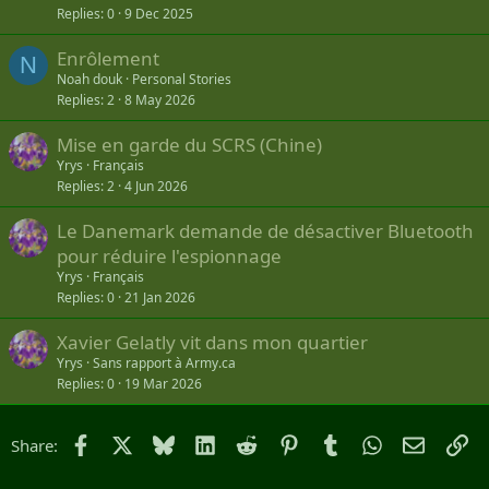
Replies
0
9 Dec 2025
Enrôlement
N
Noah douk
Personal Stories
Replies
2
8 May 2026
Mise en garde du SCRS (Chine)
Yrys
Français
Replies
2
4 Jun 2026
Le Danemark demande de désactiver Bluetooth
pour réduire l'espionnage
Yrys
Français
Replies
0
21 Jan 2026
Xavier Gelatly vit dans mon quartier
Yrys
Sans rapport à Army.ca
Replies
0
19 Mar 2026
Facebook
X
Bluesky
LinkedIn
Reddit
Pinterest
Tumblr
WhatsApp
Email
Li
Share: